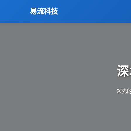
易流科技
深
领先